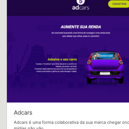
Adcars
Adcars é uma forma colaborativa da sua marca chegar on
mídias não vão.