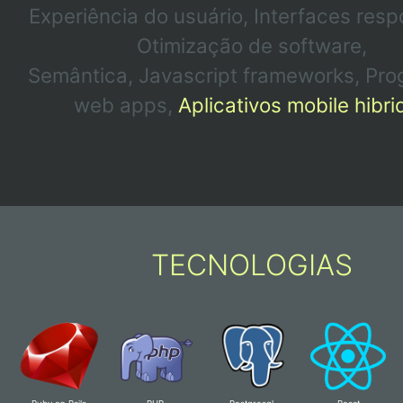
Experiência do usuário
,
Interfaces resp
Otimização de software
,
Semântica
,
Javascript frameworks
,
Pro
web apps
,
Aplicativos mobile hibri
TECNOLOGIAS