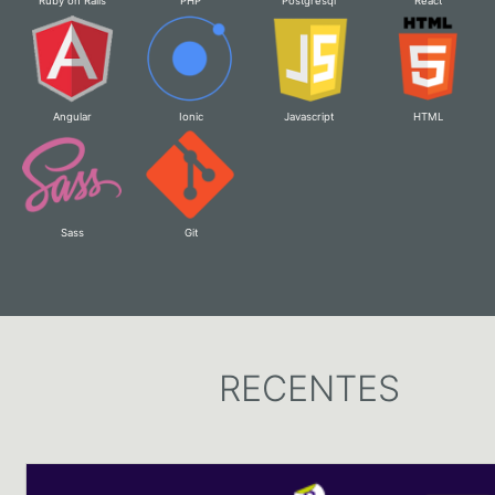
Ruby on Rails
PHP
Postgresql
React
Angular
Ionic
Javascript
HTML
Sass
Git
RECENTES